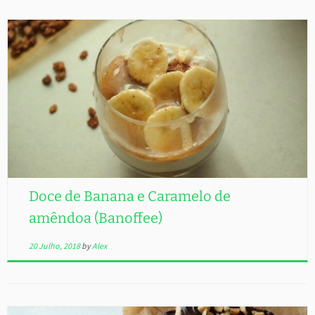
Doce de Banana e Caramelo de
amêndoa (Banoffee)
20 Julho, 2018
by
Alex