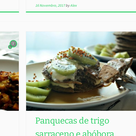
16 Novembro, 2017
by
Alex
2
Panquecas de trigo
sarraceno e abóbora