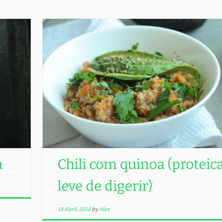
a
Chili com quinoa (proteica
leve de digerir)
18 Abril, 2018
by
Alex