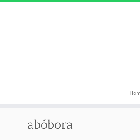
Hom
Skip
to
abóbora
content