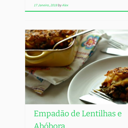
17 Janeiro, 2018
by
Alex
Empadão de Lentilhas e
Abóbora