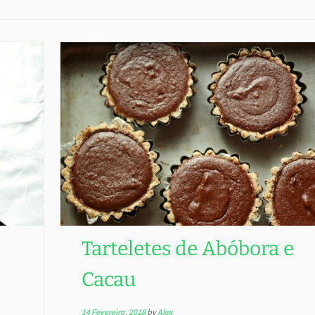
Tarteletes de Abóbora e
Cacau
14 Fevereiro, 2018
by
Alex