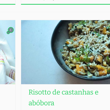
1
Risotto de castanhas e
abóbora