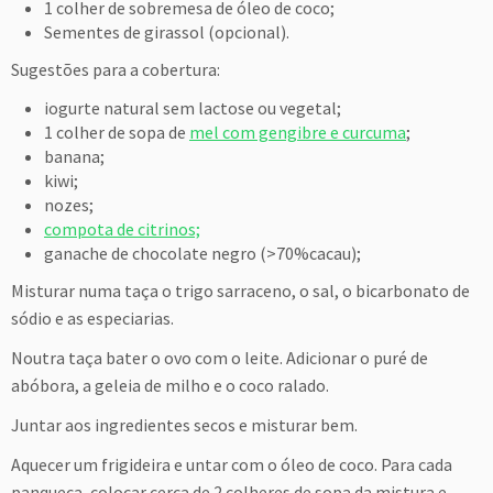
1 colher de sobremesa de óleo de coco;
Sementes de girassol (opcional).
Sugestões para a cobertura:
iogurte natural sem lactose ou vegetal;
1 colher de sopa de
mel com gengibre e curcuma
;
banana;
kiwi;
nozes;
compota de citrinos;
ganache de chocolate negro (>70%cacau);
Misturar numa taça o trigo sarraceno, o sal, o bicarbonato de
sódio e as especiarias.
Noutra taça bater o ovo com o leite. Adicionar o puré de
abóbora, a geleia de milho e o coco ralado.
Juntar aos ingredientes secos e misturar bem.
Aquecer um frigideira e untar com o óleo de coco. Para cada
panqueca, colocar cerca de 2 colheres de sopa da mistura e