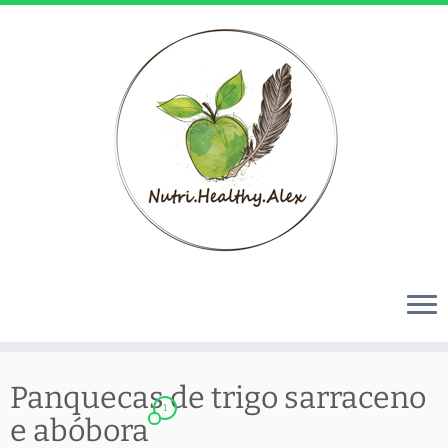
Skip
to
Panquecas de trigo sarraceno
1
content
e abóbora