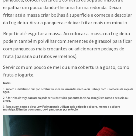
espalhar um pouco dando-lhe uma forma redonda. Deixar
fritar até a massa criar bolhas à superfície e comece a descolar
da frigideira. Virar a panqueca e deixar fritar mais um minuto.
Repetir até esgotar a massa. Ao colocar a massa na frigideira
podem também polvilhar com sementes de girassol para ficar
com panquecas mais crocantes ou adicionarem pedaços de
fruta (banana ou frutos vermelhos).
Servir com um pouco de mel ou uma cobertura a gosto, como
fruta e iogurte.
Notas:
1. Podem substituir o ovo por 1 colher de sopa de sementes de chia ou linhaça com 3 colheres de sopa de
água.
2. A farinha de trigo sarraceno pode ser substituída por outra farinha sem glúten como a de aveia ou
arroz.
3. Para quem segue a dieta Low Fodmap pode utilizar todo o tipo de abóbora, menos a abóbora
manteiga. E limitar o consumo de 4 panquecas por refeição.