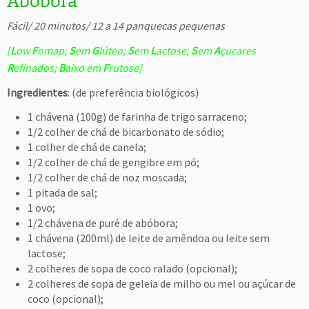
Abóbora
Fácil/ 20 minutos/ 12 a 14 panquecas pequenas
[
L
ow
F
omap;
S
em
G
lúten;
S
em
L
actose;
S
em
A
çucares
R
efinados;
B
aixo em
F
rutose]
Ingredientes
: (de preferência biológicos)
1 chávena (100g) de farinha de trigo sarraceno;
1/2 colher de chá de bicarbonato de sódio;
1 colher de chá de canela;
1/2 colher de chá de gengibre em pó;
1/2 colher de chá de noz moscada;
1 pitada de sal;
1 ovo;
1/2 chávena de puré de abóbora;
1 chávena (200ml) de leite de amêndoa ou leite sem
lactose;
2 colheres de sopa de coco ralado (opcional);
2 colheres de sopa de geleia de milho ou mel ou açúcar de
coco (opcional);