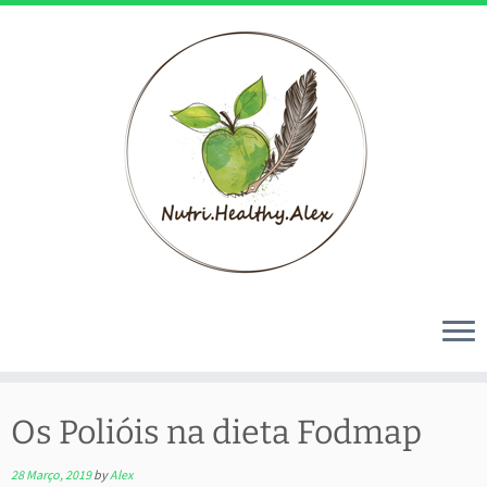
Skip
to
Os Polióis na dieta Fodmap
content
28 Março, 2019
by
Alex