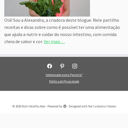
Olá! Sou a Alexandra, a criadora deste blogue. Nele partilho
receitas e dicas sobre como é possível ter uma alimentação
que ajuda a nutrir e cuidar do nosso intestino, com comida
cheia de sabor e cor.
Ver mais…
facebook
pinterest
instagram
Interessado numa Parceria?
Política de Privacidade
·
© 2026
Nutri Healthy Alex
·
Powered by
·
Designed with the
Customizr theme
·