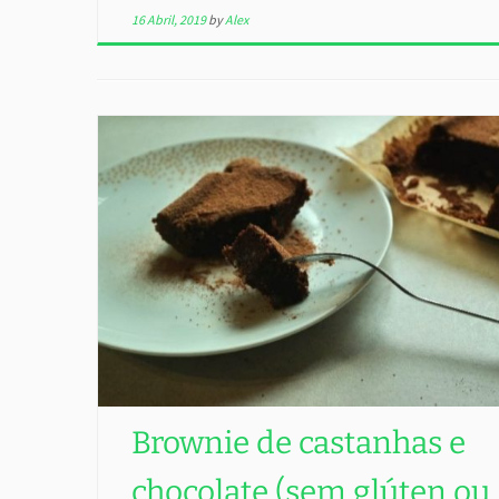
16 Abril, 2019
by
Alex
Brownie de castanhas e
chocolate (sem glúten ou