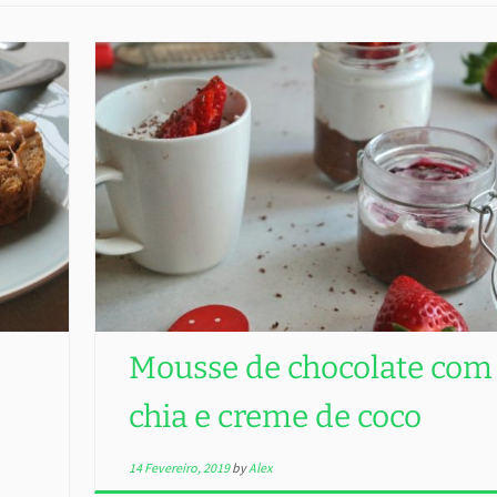
Mousse de chocolate com
chia e creme de coco
14 Fevereiro, 2019
by
Alex