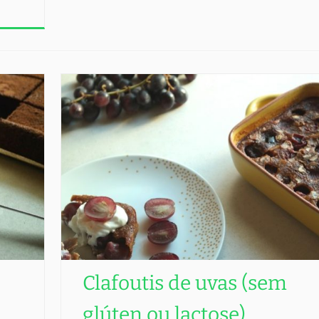
Clafoutis de uvas (sem
glúten ou lactose)