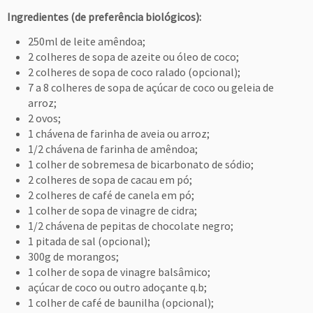
Ingredientes (de preferência biológicos):
250ml de leite amêndoa;
2 colheres de sopa de azeite ou óleo de coco;
2 colheres de sopa de coco ralado (opcional);
7 a 8 colheres de sopa de açúcar de coco ou geleia de
arroz;
2 ovos;
1 chávena de farinha de aveia ou arroz;
1/2 chávena de farinha de amêndoa;
1 colher de sobremesa de bicarbonato de sódio;
2 colheres de sopa de cacau em pó;
2 colheres de café de canela em pó;
1 colher de sopa de vinagre de cidra;
1/2 chávena de pepitas de chocolate negro;
1 pitada de sal (opcional);
300g de morangos;
1 colher de sopa de vinagre balsâmico;
açúcar de coco ou outro adoçante q.b;
1 colher de café de baunilha (opcional);