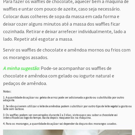
Para fazer os waffles de chocolate, aquecer bem a máquina de
waffles e untar com pouco de azeite, caso seja necessário.
Colocar duas colheres de sopa da massa em cada forma e
deixar cozer alguns minutos até a massa dos waffles ficar
cozinhada. Retirar e deixar arrefecer individualmente, lado a
lado. Repetir até esgotar a massa.
Servir os waffles de chocolate e amêndoa mornos ou frios com
os morangos assados.
A minha sugestão
:
Pode-se acompanhar os waffles de
chocolate e amêndoa com gelado ou iogurte natural e
pedaços de amêndoa.
Notas:
1. A quantidade do açúcar ou geleia de arroz pode ser adicionada a gosto ou substituída por outro
adoçante.
2. Se não quiserem utilizar o leite de amêndoa podem substituir por outro tipo de leite vegetal a gosto ou
leite sem lactose.
3. Os waffles podem ser conservados durante 2 a 3 dias, visto que o seu sabor a chocolate vai
intensificado ao logo do tempo. Basta depois reaquece-los na máquina.
4. Para os morangos, a quantidade do açúcar vai depender da doçura dos morangos usados.