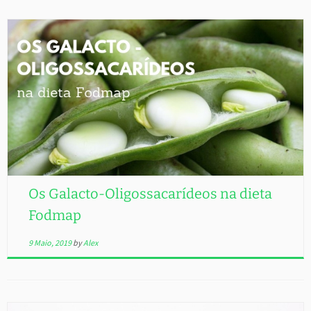
Os Galacto-Oligossacarídeos na dieta
Fodmap
9 Maio, 2019
by
Alex