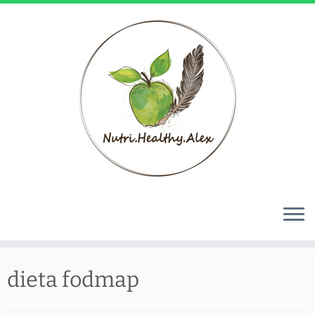
Skip
to
dieta fodmap
content