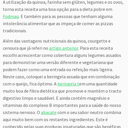
A utilização da quinoa, farinha sem glúten, legumes e os ovos,
torna esta receita uma boa opção para a dieta pobre em
Fodmap
. E também para as pessoas que tenham alguma
intolerância alimentar que as impeça de comer as pizzas
tradicionais.
Além das vantagens nutricionais da quinoa, courgette e
cenoura que já referi no
artigo anterior
. Para esta receita
escolhi acrescentar como cobertura alguns legumes assados
para demonstrar uma versão diferente e vegetariana que
podem fazer como uma entrada ou refeição mais ligeira.
Neste caso, coloquei a beringela assada que em combinação
com o queijo, fica óptimo. A
beringela t
em uma quantidade
muito boa de fibra dietética que promove e mantém o tracto
digestivo limpo e saudável. E ainda contém magnésio e
vitaminas do complexo B importantes para a saúde do nosso
sistema nervoso. O
abacate
com o seu sabor neutro combina
aqui muito bem com os restantes ingredientes. Este é
conhecido pelas suas gorduras insaturadas que são benéficas