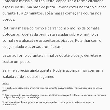
Colocar a massa num tabuleiro, dando-lhe a forma circular e
espessura de uma base de pizza. Levar a cozer no forno quente
durante 15 a 20 minutos, até a massa começar a dourar nos
bordos.
Retirar a massa do forno e barrar com o molho de tomate.
Colocar as rodelas da beringela assadas sobre o molho de
tomate e o abacate e as azeitonas picados. Polvilhar com o
queijo ralado e as ervas aromáticas.
Levar ao forno durante 5 minutos ou até o queijo derreter e
tostar um pouco.
Servir e apreciar ainda quente. Podem acompanhar com uma
salada verde e outros legumes.
Notas:
1. O recheio da pizza que apresentei pode ser substituído por qualquer outro ingrediente ao vosso
gosto.
2. Para uma opção totalmente vegan, podem substituir os ovos por 2 colheres de sementes de linhaça e
de água. E o queijo por creme de caju.
3. Nesta receita utilizei a quinoa vermelha, mas podem usar a quinoa mais comum de cor
acastanhada.