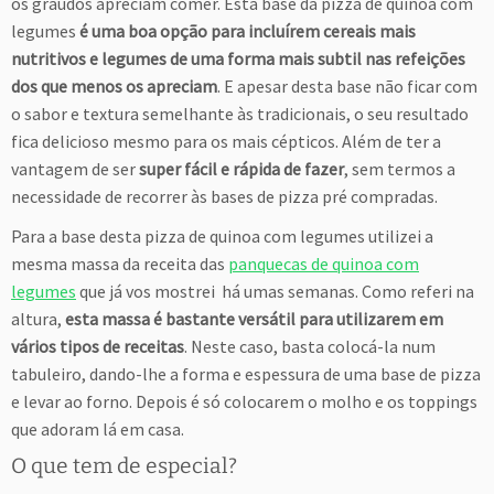
os graúdos apreciam comer. Esta base da pizza de quinoa com
legumes
é uma boa opção para incluírem cereais mais
nutritivos e legumes de uma forma mais subtil nas refeições
dos que menos os apreciam
. E apesar desta base não ficar com
o sabor e textura semelhante às tradicionais, o seu resultado
fica delicioso mesmo para os mais cépticos. Além de ter a
vantagem de ser
super fácil e rápida de fazer
, sem termos a
necessidade de recorrer às bases de pizza pré compradas.
Para a base desta pizza de quinoa com legumes utilizei a
mesma massa da receita das
panquecas de quinoa com
legumes
que já vos mostrei há umas semanas. Como referi na
altura,
esta massa é bastante versátil para utilizarem em
vários tipos de receitas
. Neste caso, basta colocá-la num
tabuleiro, dando-lhe a forma e espessura de uma base de pizza
e levar ao forno. Depois é só colocarem o molho e os toppings
que adoram lá em casa.
O que tem de especial?