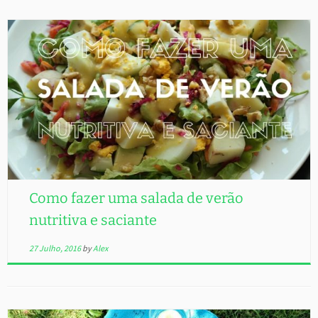
Como fazer uma salada de verão
nutritiva e saciante
27 Julho, 2016
by
Alex