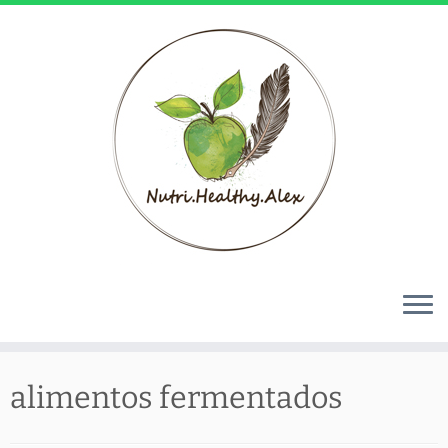
Skip
to
alimentos fermentados
content