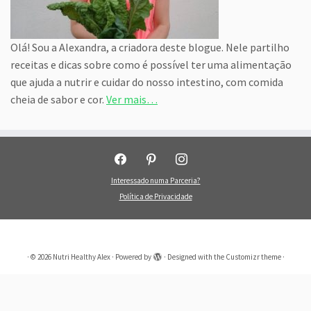
Olá! Sou a Alexandra, a criadora deste blogue. Nele partilho
receitas e dicas sobre como é possível ter uma alimentação
que ajuda a nutrir e cuidar do nosso intestino, com comida
cheia de sabor e cor.
Ver mais…
facebook
pinterest
instagram
Interessado numa Parceria?
Política de Privacidade
·
© 2026
Nutri Healthy Alex
·
Powered by
·
Designed with the
Customizr theme
·