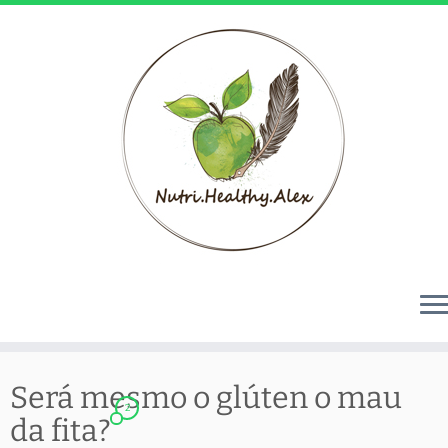
Skip
to
Será mesmo o glúten o mau
2
content
da fita?