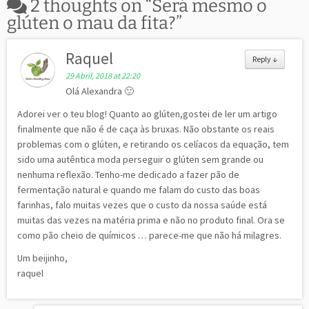
2 thoughts on “
Será mesmo o
glúten o mau da fita?
”
Raquel
Reply
↓
29 Abril, 2018 at 22:20
Olá Alexandra 🙂
Adorei ver o teu blog! Quanto ao glúten,gostei de ler um artigo
finalmente que não é de caça às bruxas. Não obstante os reais
problemas com o glúten, e retirando os celíacos da equação, tem
sido uma autêntica moda perseguir o glúten sem grande ou
nenhuma reflexão. Tenho-me dedicado a fazer pão de
fermentação natural e quando me falam do custo das boas
farinhas, falo muitas vezes que o custo da nossa saúde está
muitas das vezes na matéria prima e não no produto final. Ora se
como pão cheio de químicos … parece-me que não há milagres.
Um beijinho,
raquel