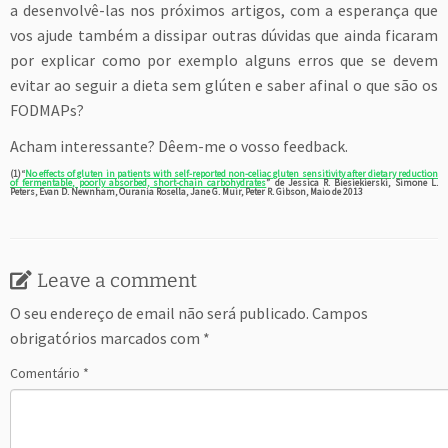
a desenvolvê-las nos próximos artigos, com a esperança que
vos ajude também a dissipar outras dúvidas que ainda ficaram
por explicar como por exemplo alguns erros que se devem
evitar ao seguir a dieta sem glúten e saber afinal o que são os
FODMAPs?
Acham interessante? Dêem-me o vosso feedback.
(1)“
No effects of gluten in patients with self-reported non-celiac gluten sensitivity after dietary reduction
of fermentable, poorly absorbed, short-chain carbohydrates
” de
Jessica R. Biesiekierski, Simone L.
Peters, Evan D. Newnham, Ourania Rosella, Jane G. Muir, Peter R. Gibson, Maio de 2013
Leave a comment
O seu endereço de email não será publicado.
Campos
obrigatórios marcados com
*
Comentário
*