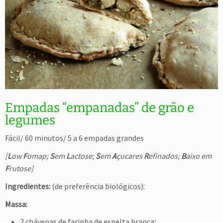
Empadas “empanadas” de grão e
legumes
Fácil/ 60 minutos/ 5 a 6 empadas grandes
[
L
ow
F
omap;
S
em
L
actose;
S
em
A
çucares
R
efinados;
B
aixo em
F
rutose]
Ingredientes:
(de preferência biológicos):
Massa:
2 chávenas de farinha de espelta branca;