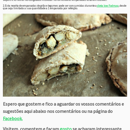
2.Esta receita de empanadas de grão e legumes pode ser consumidas durante a
dieta low Fodmap
, desde
que seja limitada a sua quantidade a 1 empanada por refeição.
Espero que gostem e fico a aguardar os vossos comentários e
sugestões aqui abaixo nos comentários ou na página do
Facebook.
Visitem, comentem e façam
gosto
se acharam interessante