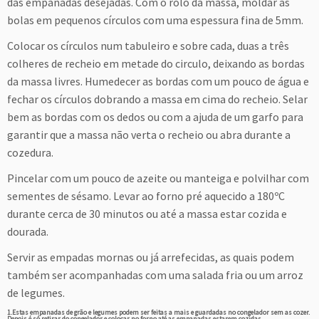
das empanadas desejadas. Com o rolo da massa, moldar as
bolas em pequenos círculos com uma espessura fina de 5mm.
Colocar os círculos num tabuleiro e sobre cada, duas a três
colheres de recheio em metade do circulo, deixando as bordas
da massa livres. Humedecer as bordas com um pouco de água e
fechar os círculos dobrando a massa em cima do recheio. Selar
bem as bordas com os dedos ou com a ajuda de um garfo para
garantir que a massa não verta o recheio ou abra durante a
cozedura.
Pincelar com um pouco de azeite ou manteiga e polvilhar com
sementes de sésamo. Levar ao forno pré aquecido a 180ºC
durante cerca de 30 minutos ou até a massa estar cozida e
dourada.
Servir as empadas mornas ou já arrefecidas, as quais podem
também ser acompanhadas com uma salada fria ou um arroz
de legumes.
1.Estas empanadas de grão e legumes podem ser feitas a mais e guardadas no congelador sem as cozer.
Depois é só retirar do congelador e colocar no forno até as empanadas estarem cozidas.