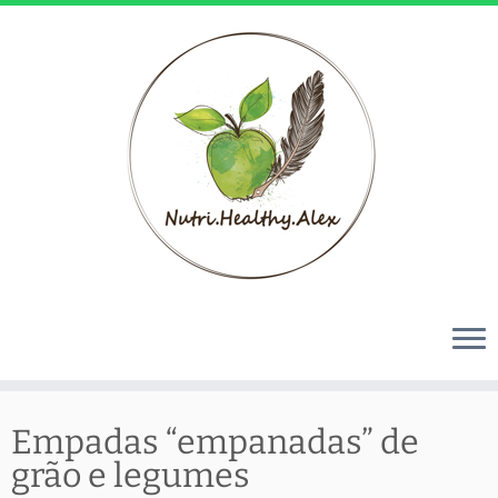
Skip
to
Empadas “empanadas” de
content
grão e legumes