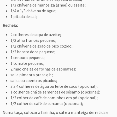
1/3 chávena de manteiga (ghee) ou azeite;
1/4 a 1/3 chávena de água;
1 pitada de sal;
Recheio:
2 colheres de sopa de azeite;
1/2 alho francês pequeno;
1/2 chávena de grão de bico cozido;
1/2 batata doce pequena;
1 cenoura pequena;
1 tomate pequeno;
2 mão cheias de folhas de espinafres;
sal e pimenta preta q.b.;
salsa ou coentros picados;
3 a 4 colheres de água ou leite de coco (opcional);
1 colher de chá de sementes de sésamo (opcional);
1/2 colher de café de cominhos em pó (opcional);
1/2 colher de café de curcuma (opcional);
Numa taça, colocar a farinha, o sal e a manteiga derretida e