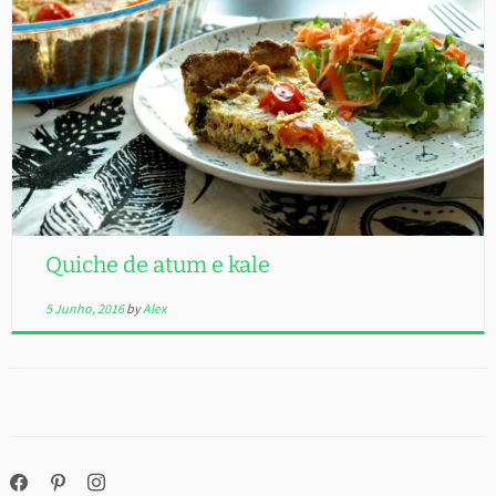
Quiche de atum e kale
5 Junho, 2016
by
Alex
facebook
pinterest
instagram