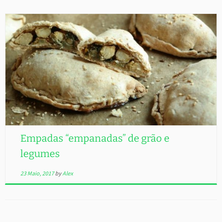
Empadas “empanadas” de grão e
legumes
23 Maio, 2017
by
Alex