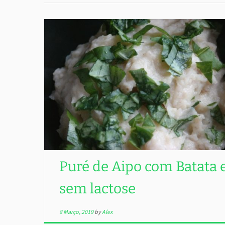
Puré de Aipo com Batata 
sem lactose
8 Março, 2019
by
Alex