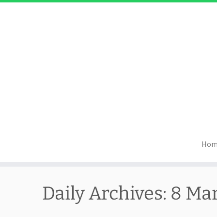
Hom
Skip
to
Daily Archives:
8 Mar
content