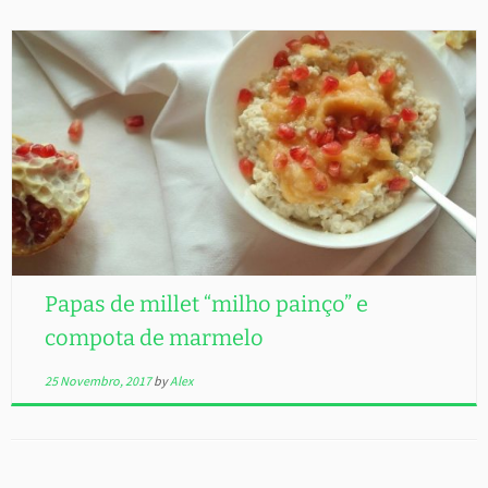
Papas de millet “milho painço” e
compota de marmelo
25 Novembro, 2017
by
Alex